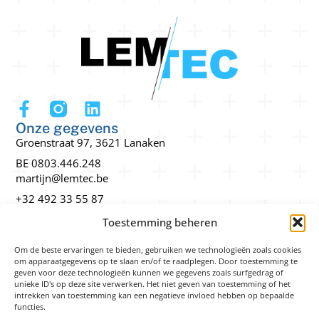
Onze gegevens
Groenstraat 97, 3621 Lanaken
BE 0803.446.248
martijn@lemtec.be
+32 492 33 55 87
Snel navigeren
Toestemming beheren
3D-printen
Lasersnijden en graveren
Om de beste ervaringen te bieden, gebruiken we technologieën zoals cookies
om apparaatgegevens op te slaan en/of te raadplegen. Door toestemming te
Technisch tekenwerk
geven voor deze technologieën kunnen we gegevens zoals surfgedrag of
unieke ID's op deze site verwerken. Het niet geven van toestemming of het
Realisaties
intrekken van toestemming kan een negatieve invloed hebben op bepaalde
Wettelijk
functies.
Cookies