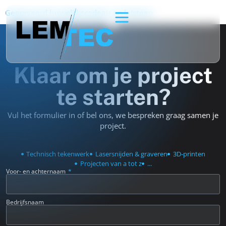
Gegraveerd huwelijkscadeau op leisteen
Klaar om je project
te starten?
Vul het formulier in of bel ons, we bespreken graag samen je
project.
Technisch tekenwerk
Lasersnijden & graveren
3D-printen
Projecten van a tot z
...
Voor- en achternaam
Bedrijfsnaam