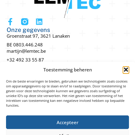
Onze gegevens
Groenstraat 97, 3621 Lanaken
BE 0803.446.248
martijn@lemtec.be
+32 492 33 55 87
Snel navigeren
Toestemming beheren
3D-printen
Lasersnijden en graveren
Om de beste ervaringen te bieden, gebruiken we technologieën zoals cookies
om apparaatgegevens op te slaan en/of te raadplegen. Door toestemming te
Technisch tekenwerk
geven voor deze technologieën kunnen we gegevens zoals surfgedrag of
unieke ID's op deze site verwerken. Het niet geven van toestemming of het
Realisaties
intrekken van toestemming kan een negatieve invloed hebben op bepaalde
Wettelijk
functies.
Cookies
Privacy
Accepteer
Voorwaarden