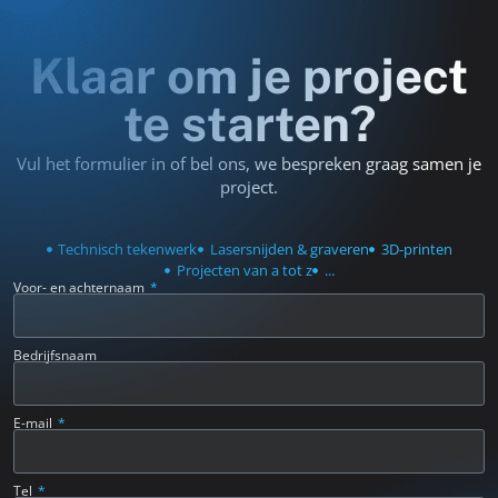
Klaar om je project
te starten?
Vul het formulier in of bel ons, we bespreken graag samen je
project.
Technisch tekenwerk
Lasersnijden & graveren
3D-printen
Projecten van a tot z
...
Voor- en achternaam
Bedrijfsnaam
E-mail
Tel