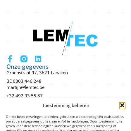
Onze gegevens
Groenstraat 97, 3621 Lanaken
BE 0803.446.248
martijn@lemtec.be
+32 492 33 55 87
Snel navigeren
Toestemming beheren
3D-printen
Lasersnijden en graveren
Om de beste ervaringen te bieden, gebruiken we technologieën zoals cookies
om apparaatgegevens op te slaan en/of te raadplegen. Door toestemming te
Technisch tekenwerk
geven voor deze technologieën kunnen we gegevens zoals surfgedrag of
unieke ID's op deze site verwerken. Het niet geven van toestemming of het