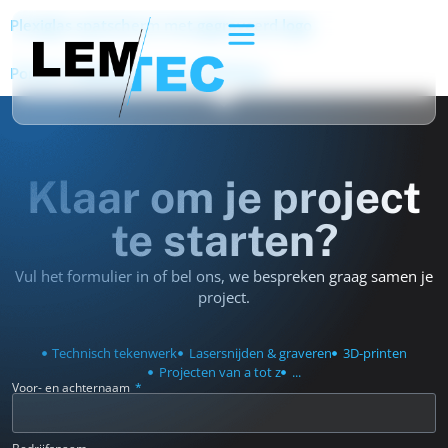
Plexiglas spatscherm met gegraveerd logo
Porsche displaylogo met verlichting
Klaar om je project
te starten?
Vul het formulier in of bel ons, we bespreken graag samen je
project.
Technisch tekenwerk
Lasersnijden & graveren
3D-printen
Projecten van a tot z
...
Voor- en achternaam
Bedrijfsnaam