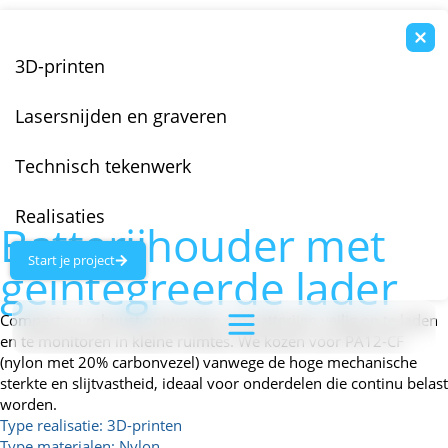
3D-printen
Lasersnijden en graveren
Technisch tekenwerk
Realisaties
Batterijhouder met
Start je project
geïntegreerde lader
Compact en robuust ontworpen om batterijen veilig op te laden
en te monitoren in kleine ruimtes. We kozen voor PA12-CF
(nylon met 20% carbonvezel) vanwege de hoge mechanische
sterkte en slijtvastheid, ideaal voor onderdelen die continu belast
worden.
Type realisatie:
3D-printen
Type materialen:
Nylon