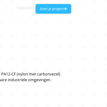
Realisaties
Start je project
 PA12-CF (nylon met carbonvezel)
ware industriële omgevingen.