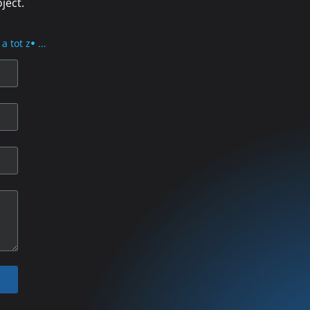
ject.
a tot z
...