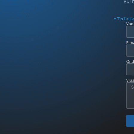
Vul 
Technis
Voo
E-ma
Ond
Vra