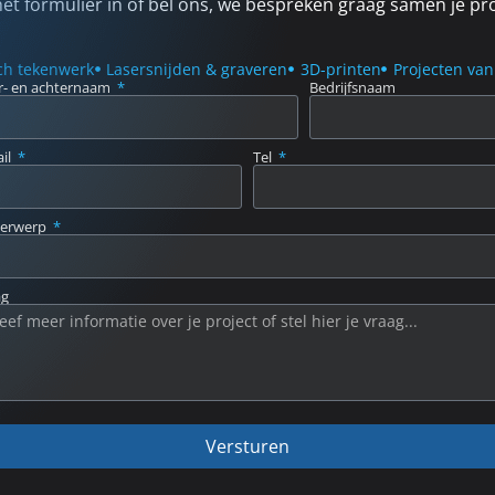
het formulier in of bel ons, we bespreken graag samen je pro
ch tekenwerk
Lasersnijden & graveren
3D-printen
Projecten van 
r- en achternaam
Bedrijfsnaam
il
Tel
erwerp
ag
Versturen