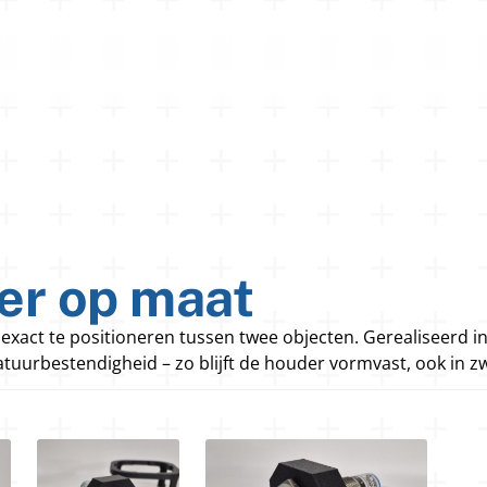
n graveren
Technisch tekenwerk
er op maat
act te positioneren tussen twee objecten. Gerealiseerd in
uurbestendigheid – zo blijft de houder vormvast, ook in z